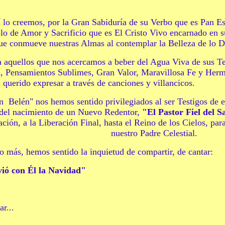
í lo creemos, por
la Gran Sabiduría de su Verbo que es Pan Es
mplo de Amor y Sacrificio que es El Cristo Vivo encarnado en
ue
conmueve nuestras Almas al contemplar la Belleza de lo D
 a aquellos que nos acercamos a beber del Agua Viva de sus T
, Pensamientos Sublimes, Gran Valor, Maravillosa Fe y Herm
querido expresar a través de canciones y villancicos.
en
Belén
"
nos hemos sentido privilegiados al ser Testigos
de e
del nacimiento de un Nuevo Redentor,
"
El Pastor Fiel del 
ación, a la Liberación Final, hasta el Reino de los Cielos, pa
nuestro Padre Celestial.
o más, hemos sentido la inquietud de compartir, de cantar:
vió con
É
l la Navidad
"
r...