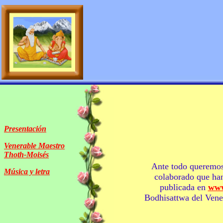
Presentación
Venerable Maestro
Thoth-Moisés
Ante todo queremos
Música y letra
colaborado que han
publicada en
www
Bodhisattwa
del Ven