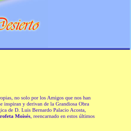
opias, no solo por los Amigos que nos han
e inspiran y derivan de la Grandiosa Obra
ica de D. Luis Bernardo Palacio Acosta,
Profeta Moisés
,
reencarnado
en estos últimos